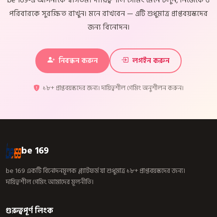
be 169-এ আপনাকে স্বাগতম। দায়িত্বশীল গেমিং মেনে চলুন, নিজেকে ও
পরিবারকে সুরক্ষিত রাখুন। মনে রাখবেন — এটি শুধুমাত্র প্রাপ্তবয়স্কদের
জন্য বিনোদন।
নিবন্ধন করুন
লগইন করুন
১৮+ প্রাপ্তবয়স্কদের জন্য। দায়িত্বশীল গেমিং অনুশীলন করুন।
be 169
be 169 একটি বিনোদনমূলক প্ল্যাটফর্ম যা শুধুমাত্র ১৮+ প্রাপ্তবয়স্কদের জন্য।
দায়িত্বশীল গেমিং আমাদের মূলনীতি।
গুরুত্বপূর্ণ লিংক