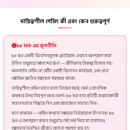
দায়িত্বশীল গেমিং কী এবং কেন গুরুত্বপূর্ণ
be 169-এর মূলনীতি
be 169 একটি বিনোদনমূলক প্ল্যাটফর্ম। এখানে অংশগ্রহণ করা
উচিত শুধুমাত্র আনন্দের জন্য — জীবিকার বিকল্প হিসেবে নয়।
অনলাইন গেমিং বা বেটিং একটি বিনোদন কার্যক্রম, এবং এতে
আর্থিক ক্ষতির সম্ভাবনা সবসময় থাকে।
দায়িত্বশীল গেমিং মানে হলো নিজের সময়, অর্থ ও মানসিক
অবস্থার উপর নিয়ন্ত্রণ রেখে খেলা। be 169 চায় প্রতিটি ব্যবহারকারী
সচেতনভাবে সিদ্ধান্ত নিন এবং প্রয়োজনে সাহায্য নিন।
মনে রাখবেন — গেমিং কখনো আয়ের নির্ভরযোগ্য উৎস নয়। be
169-এ অংশগ্রহণ করুন শুধুমাত্র সেই অর্থ দিয়ে যা হারালেও
আপনার দৈনন্দিন জীবনে কোনো সমস্যা হবে না।