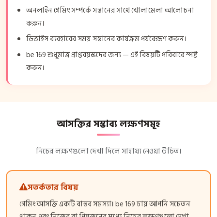
অনলাইন গেমিং সম্পর্কে সন্তানের সাথে খোলামেলা আলোচনা
করুন।
ডিভাইস ব্যবহারের সময় সন্তানের কার্যক্রম পর্যবেক্ষণ করুন।
be 169 শুধুমাত্র প্রাপ্তবয়স্কদের জন্য — এই বিষয়টি পরিবারে স্পষ্ট
করুন।
আসক্তির সম্ভাব্য লক্ষণসমূহ
নিচের লক্ষণগুলো দেখা দিলে সাহায্য নেওয়া উচিত।
সতর্কতার বিষয়
গেমিং আসক্তি একটি বাস্তব সমস্যা। be 169 চায় আপনি সচেতন
থাকুন এবং নিজের বা প্রিয়জনের মধ্যে নিচের লক্ষণগুলো দেখা