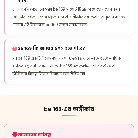
পারি?
হ্যাঁ, আপনি যেকোনো সময় be 169 সাপোর্ট টিমের সাথে যোগাযোগ করে
আপনার অ্যাকাউন্ট সাময়িকভাবে বা স্থায়ীভাবে বন্ধ করার অনুরোধ করতে
পারেন। এই সিদ্ধান্তকে be 169 সম্পূর্ণ সম্মান করে।
be 169 কি আয়ের উৎস হতে পারে?
না। be 169 একটি বিনোদনমূলক প্ল্যাটফর্ম। এখানে অংশগ্রহণে আর্থিক
ক্ষতির সম্ভাবনা সবসময় থাকে। be 169-কে কখনো আয়ের উৎস বা
জীবিকার বিকল্প হিসেবে বিবেচনা করা উচিত নয়।
be 169-এর অঙ্গীকার
আমাদের দায়িত্ব