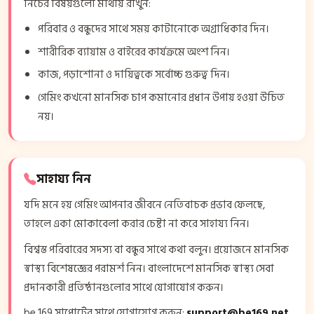
নিচের বিষয়গুলো মাথায় রাখুন:
পরিবার ও বন্ধুদের সাথে সময় কাটানোকে অগ্রাধিকার দিন।
শারীরিক ব্যায়াম ও বাইরের কার্যক্রমে অংশ নিন।
কাজ, পড়াশোনা ও দায়িত্বকে সর্বোচ্চ গুরুত্ব দিন।
গেমিং কখনো মানসিক চাপ কমানোর প্রধান উপায় হওয়া উচিত
নয়।
সাহায্য নিন
যদি মনে হয় গেমিং আপনার জীবনে নেতিবাচক প্রভাব ফেলছে,
তাহলে একা মোকাবেলা করার চেষ্টা না করে সাহায্য নিন।
বিশ্বস্ত পরিবারের সদস্য বা বন্ধুর সাথে কথা বলুন। প্রয়োজনে মানসিক
স্বাস্থ্য বিশেষজ্ঞের পরামর্শ নিন। বাংলাদেশে মানসিক স্বাস্থ্য সেবা
প্রদানকারী প্রতিষ্ঠানগুলোর সাথে যোগাযোগ করুন।
be 169 সাপোর্টের সাথে যোগাযোগ করুন:
support@be169.net